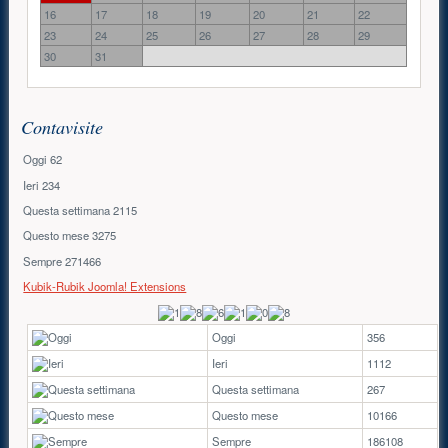
16
17
18
19
20
21
22
23
24
25
26
27
28
29
30
31
Contavisite
Oggi
62
Ieri
234
Questa settimana
2115
Questo mese
3275
Sempre
271466
Kubik-Rubik Joomla! Extensions
Oggi
356
Ieri
1112
Questa settimana
267
Questo mese
10166
Sempre
186108