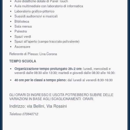
Aule didattiche dotate di Panel Touch
Aula multimediale con laboratorio di informatica
Laboratorio grafico-pittorico
Sussidi audiovisivi e musicali
Biblioteca
Sala mensa
Palestra
Spazi verdi
Spazi all'aperto (campo tracciato polivalente)
Ascensore
Referente di Plesso: Lina Corona
TEMPO SCUOLA
Organizzazione tempo prolungato 29+2 ore:
lunedì, mercoledì e
venerdì dalle 08:30 alle 13:30; martedì e giovedì dalle 08:30 alle 16:30.
40 ore per le classi a tempo pieno:
dal lunedì al venerdì 8:30-16:30
GLI ORARI DI INGRESSO E USCITA POTREBBERO SUBIRE DELLE
VARIAZIONI IN BASE AGLI SCAGLIONAMENTI ORARI.
Indirizzo: via Bellini, Via Rossini
Telefono 070840712
Risorse aggiuntive (colonna di destra)