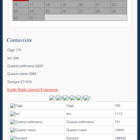
16
17
18
19
20
21
22
23
24
25
26
27
28
29
30
31
Contavisite
Oggi
170
Ieri
234
Questa settimana
2223
Questo mese
3383
Sempre
271574
Kubik-Rubik Joomla! Extensions
Oggi
790
Ieri
1112
Questa settimana
701
Questo mese
10600
Sempre
186542