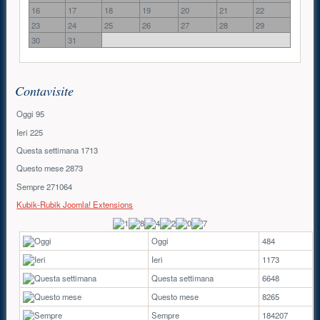
16
17
18
19
20
21
22
23
24
25
26
27
28
29
30
31
Contavisite
Oggi
95
Ieri
225
Questa settimana
1713
Questo mese
2873
Sempre
271064
Kubik-Rubik Joomla! Extensions
Oggi
484
Ieri
1173
Questa settimana
6648
Questo mese
8265
Sempre
184207