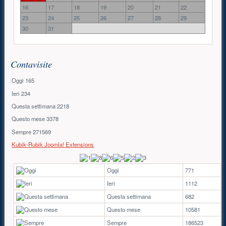
16
17
18
19
20
21
22
23
24
25
26
27
28
29
30
31
Contavisite
Oggi
165
Ieri
234
Questa settimana
2218
Questo mese
3378
Sempre
271569
Kubik-Rubik Joomla! Extensions
Oggi
771
Ieri
1112
Questa settimana
682
Questo mese
10581
Sempre
186523