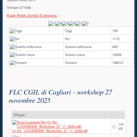
Sempre
271566
Kubik-Rubik Joomla! Extensions
Oggi
758
Ieri
1112
Questa settimana
669
Questo mese
10568
Sempre
186510
Contenuto principale
FLC CGIL di Cagliari - workshop 27
novembre 2025
Allegati:
191
[ ]
kB
01 A4 - LOCANDINA_Workshop_27_11_2025.pdf